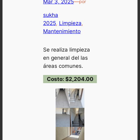
Mar 3, 2025
—
por
sukha
2025
, 
Limpieza
, 
Mantenimiento
Se realiza limpieza
en general del las
áreas comunes.
Costo: $2,204.00