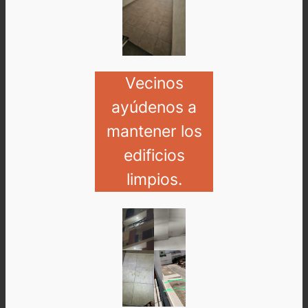
Vecinos
ayúdenos a
mantener los
edificios
limpios.