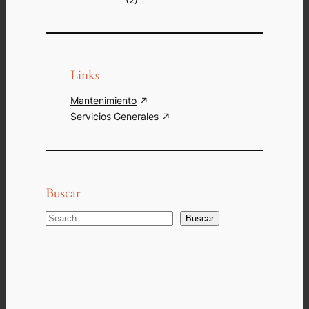
Links
Mantenimiento
Servicios Generales
Buscar
S
Buscar
e
a
r
c
h