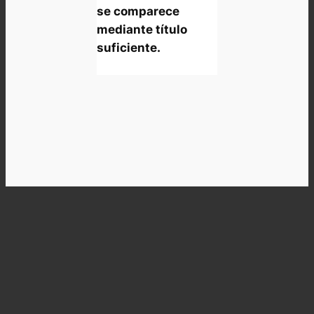
se comparece
mediante título
suficiente.
Siguiente:
«
Anterior:
Cuota Externa
Contratos CFE
»
Categorias
2024
(2)
2025
(7)